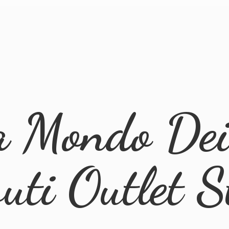
a Mondo Dei 
suti
Outlet S