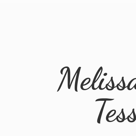
Meliss
Tes