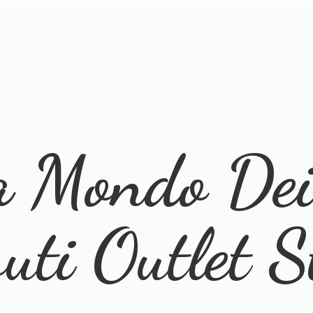
a Mondo Dei 
suti
Outlet S