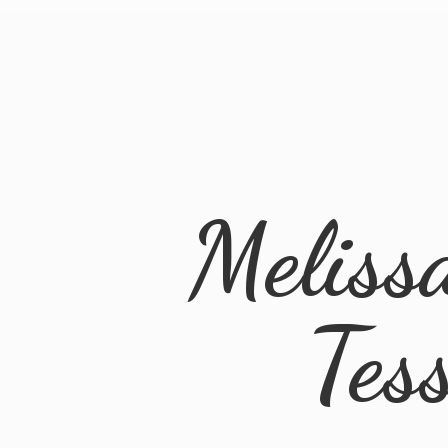
Meliss
Tes