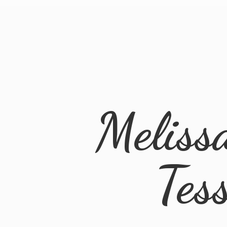
Meliss
Tes