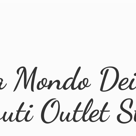
a Mondo Dei 
suti
Outlet S