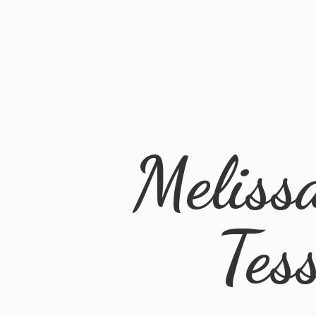
Meliss
Tes