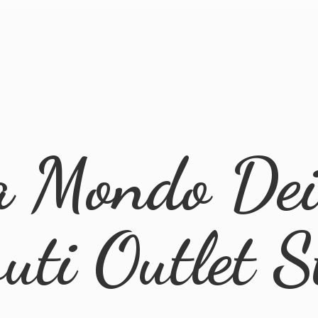
a Mondo Dei 
suti
Outlet S